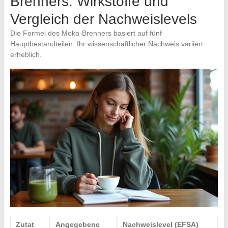
Brenners: Wirkstoffe und
Vergleich der Nachweislevels
Die Formel des Moka-Brenners basiert auf fünf
Hauptbestandteilen. Ihr wissenschaftlicher Nachweis variiert
erheblich.
Zutat
Angegebene
Nachweislevel (EFSA)