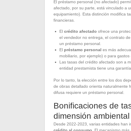
El préstamo personal (no afectado) permite
afectado, por su parte, está vinculado a 
equipamiento). Esta distinción modifica t
financieras.
El
crédito afectado
ofrece una protecc
el vendedor no entrega, el contrato de
un préstamo personal.
El
préstamo personal
es más adecuado
mobiliario, por ejemplo) o para gastos d
Las tasas del crédito afectado son a 
entidad prestamista tiene una garantía
Por lo tanto, la elección entre los dos d
de obras detallado orienta naturalmente 
difusa requiere un préstamo personal.
Bonificaciones de tas
dimensión ambiental 
Desde 2022-2023, varias entidades han 
crédito al consumo
. El mecanismo más c