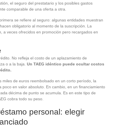
tión, el seguro del prestatario y los posibles gastos
ente comparable de una oferta a otra.
rimera se refiere al seguro: algunas entidades muestran
hacen obligatorio al momento de la suscripción. La
ón, a veces ofrecidos en promoción pero recargados en
e
rédito. No refleja el costo de un aplazamiento de
za o a la baja.
Un TAEG idéntico puede ocultar costos
édito.
 miles de euros reembolsado en un corto período, la
a poco en valor absoluto. En cambio, en un financiamiento
cada décima de punto se acumula. Es en este tipo de
TAEG cobra todo su peso.
réstamo personal: elegir
nanciado