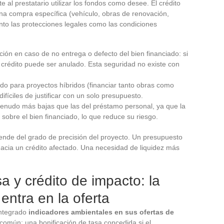
 al prestatario utilizar los fondos como desee. El crédito
una compra específica (vehículo, obras de renovación,
anto las protecciones legales como las condiciones
ión en caso de no entrega o defecto del bien financiado: si
 crédito puede ser anulado. Esta seguridad no existe con
 para proyectos híbridos (financiar tanto obras como
ifíciles de justificar con un solo presupuesto.
menudo más bajas que las del préstamo personal, ya que la
 sobre el bien financiado, lo que reduce su riesgo.
epende del grado de precisión del proyecto. Un presupuesto
hacia un crédito afectado. Una necesidad de liquidez más
a y crédito de impacto: la
entra en la oferta
integrado
indicadores ambientales en sus ofertas de
omún: una bonificación de tasa concedida si el