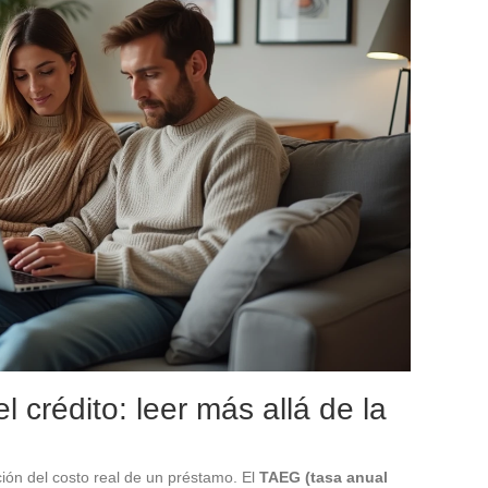
l crédito: leer más allá de la
ión del costo real de un préstamo. El
TAEG (tasa anual