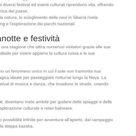
ui diversi festival ed eventi culturali riprendono vita, offrendo
mica del paese.
a natura, lo scioglimento delle nevi in Siberia rivela
ing e l’esplorazione dei parchi nazionali.
notte e festività
 una stagione che attira numerosi visitatori grazie alle sue
ideale per vivere appieno la cultura russa e le sue
o un fenomeno unico in cui il sole non tramonta mai
ica ideale per passeggiate notturne lungo la Neva. La
stival di musica e danza, che invadono le strade, unendo
hi
, diventano mete ambite per godere delle spiagge e delle
esplorazione culturale e relax balneare.
o possibilità infinite per avventure all’aperto, dal campeggio
ella steppa kazaka.