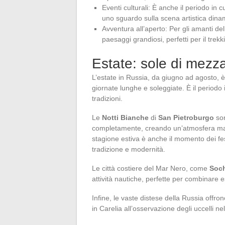
Eventi culturali: È anche il periodo in c
uno sguardo sulla scena artistica dina
Avventura all’aperto: Per gli amanti dell
paesaggi grandiosi, perfetti per il trekk
Estate: sole di mezza
L’estate in Russia, da giugno ad agosto, è
giornate lunghe e soleggiate. È il periodo 
tradizioni.
Le
Notti Bianche
di
San Pietroburgo
son
completamente, creando un’atmosfera mag
stagione estiva è anche il momento dei fe
tradizione e modernità.
Le città costiere del Mar Nero, come
Soc
attività nautiche, perfette per combinare 
Infine, le vaste distese della Russia offron
in Carelia all’osservazione degli uccelli n