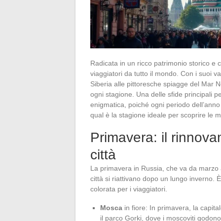
Radicata in un ricco patrimonio storico e 
viaggiatori da tutto il mondo. Con i suoi va
Siberia alle pittoresche spiagge del Mar 
ogni stagione. Una delle sfide principali 
enigmatica, poiché ogni periodo dell’anno p
qual è la stagione ideale per scoprire le 
Primavera: il rinnova
città
La primavera in Russia, che va da marzo a 
città si riattivano dopo un lungo inverno.
colorata per i viaggiatori.
Mosca
in fiore: In primavera, la capita
il parco Gorki, dove i moscoviti godono 