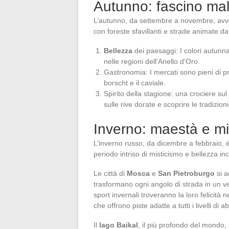
Autunno: fascino mali
L’autunno, da settembre a novembre, avvo
con foreste sfavillanti e strade animate da 
Bellezza
dei paesaggi: I colori autunnal
nelle regioni dell’Anello d’Oro.
Gastronomia: I mercati sono pieni di pro
borscht e il caviale.
Spirito della stagione: una crociere su
sulle rive dorate e scoprire le tradizioni
Inverno: maestà e mi
L’inverno russo, da dicembre a febbraio,
periodo intriso di misticismo e bellezza in
Le città di
Mosca
e
San Pietroburgo
si a
trasformano ogni angolo di strada in un ve
sport invernali troveranno la loro felicità
che offrono piste adatte a tutti i livelli di abi
Il
lago Baikal
, il più profondo del mondo,