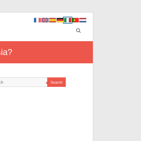
sia?
Search