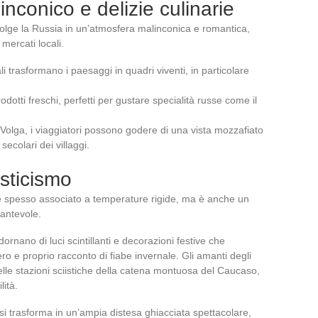
nconico e delizie culinarie
lge la Russia in un’atmosfera malinconica e romantica,
mercati locali.
i trasformano i paesaggi in quadri viventi, in particolare
dotti freschi, perfetti per gustare specialità russe come il
l Volga, i viaggiatori possono godere di una vista mozzafiato
 secolari dei villaggi.
sticismo
 è spesso associato a temperature rigide, ma è anche un
cantevole.
dornano di luci scintillanti e decorazioni festive che
ro e proprio racconto di fiabe invernale. Gli amanti degli
 nelle stazioni sciistiche della catena montuosa del Caucaso,
lità.
 si trasforma in un’ampia distesa ghiacciata spettacolare,