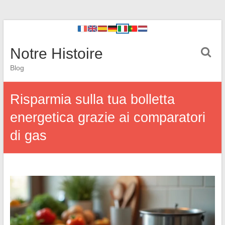
Notre Histoire
Blog
Risparmia sulla tua bolletta
energetica grazie ai comparatori
di gas