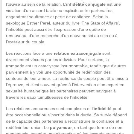
l’œuvre au sein de la relation. L’
infidélité conjugale
est une
violation d’un accord tacite ou explicite entre partenaires,
engendrant souffrance et perte de confiance. Selon la
sexologue Esther Perel, auteur du livre ‘The State of Affairs’,
l’infidélité peut aussi être l’expression d’une quête de
renouveau, d’une recherche d’un nouveau soi au sein ou à
l’extérieur du couple.
Les réactions face à une
relation extraconjugale
sont
diversement vécues par les individus. Pour certains, la
tromperie est un cataclysme insurmontable, tandis que d’autres
parviennent à y voir une opportunité de redéfinition des
contours de leur amour. La résilience du couple peut être mise à
l’épreuve, et c’est souvent grâce à l’intervention d’un expert en
sexualité humaine que les partenaires peuvent naviguer à
travers les eaux tumultueuses de l’infidélité.
Les relations amoureuses sont complexes et l’
infidélité
peut
être occasionnelle ou s’inscrire dans la durée. Sa survie dépend
de la capacité des partenaires à reconstruire la confiance et à
redéfinir leur union. Le
polyamour
, en tant que forme de non-
monogamie, suggère une alternative où les accords autour de