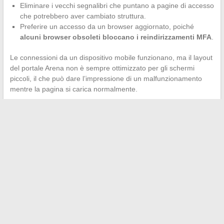
Eliminare i vecchi segnalibri che puntano a pagine di accesso
che potrebbero aver cambiato struttura.
Preferire un accesso da un browser aggiornato, poiché
alcuni browser obsoleti bloccano i reindirizzamenti MFA
.
Le connessioni da un dispositivo mobile funzionano, ma il layout
del portale Arena non è sempre ottimizzato per gli schermi
piccoli, il che può dare l’impressione di un malfunzionamento
mentre la pagina si carica normalmente.
In caso di dubbi persistenti su un messaggio di errore, la
piattaforma di assistenza accademica rimane il canale ufficiale. I
feedback sul campo mostrano che i tempi di risposta variano
notevolmente a seconda del periodo dell’anno, con picchi di
richiesta all’inizio di settembre e durante le campagne di
mobilità. Anticipare la verifica dei propri identificativi e del proprio
MFA qualche giorno prima di una scadenza amministrativa
rimane il metodo più affidabile per evitare un blocco nel
momento peggiore.