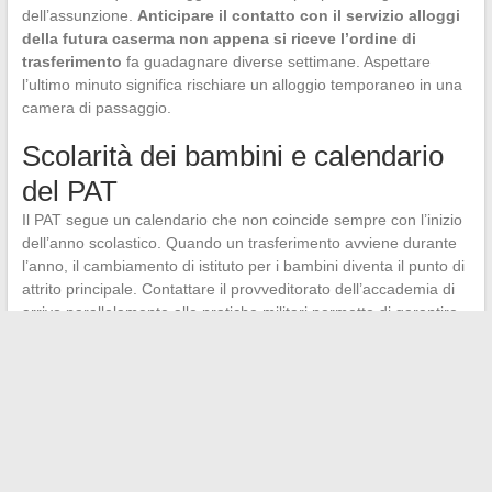
dell’assunzione.
Anticipare il contatto con il servizio alloggi
della futura caserma non appena si riceve l’ordine di
trasferimento
fa guadagnare diverse settimane. Aspettare
l’ultimo minuto significa rischiare un alloggio temporaneo in una
camera di passaggio.
Scolarità dei bambini e calendario
del PAT
Il PAT segue un calendario che non coincide sempre con l’inizio
dell’anno scolastico. Quando un trasferimento avviene durante
l’anno, il cambiamento di istituto per i bambini diventa il punto di
attrito principale. Contattare il provveditorato dell’accademia di
arrivo parallelamente alle pratiche militari permette di garantire
un’iscrizione prima del trasloco effettivo.
Un carabiniere mobile lo rimane spesso per tutta la carriera.
Ogni trasferimento si prepara meglio quando si conoscono
i criteri reali di classificazione
e le leve disponibili per
influenzare il calendario. La durata tra due assegnazioni varia a
seconda del grado, della specialità e delle esigenze