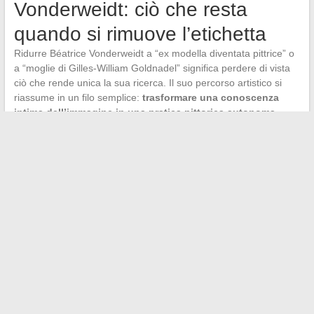
Vonderweidt: ciò che resta
quando si rimuove l’etichetta
Ridurre Béatrice Vonderweidt a “ex modella diventata pittrice” o
a “moglie di Gilles-William Goldnadel” significa perdere di vista
ciò che rende unica la sua ricerca. Il suo percorso artistico si
riassume in un filo semplice:
trasformare una conoscenza
intima dell’immagine in una pratica pittorica autonoma
.
La sua carriera nella moda le ha dato una padronanza dello
sguardo. La sua vita tra Parigi e Tel Aviv le ha offerto un doppio
terreno di esposizione. La sua discrezione le ha permesso di
lavorare senza le costrizioni del mercato istituzionale. Ognuno di
questi elementi, preso isolatamente, non è sufficiente a spiegare
le sue opere. Insieme, disegnano il ritratto di un’artista che ha
costruito la sua legittimità attraverso il lavoro e non attraverso la
notorietà.
←
Ritratti e percorsi dei grandi dirigenti del CAC 40 in Francia