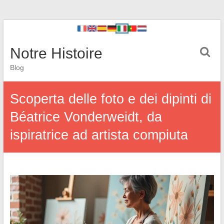
Notre Histoire
Blog
Scoperta delle foto e dei dipinti di
Béatrice Vonderweidt, da
ispiratrice ad artista compiuta