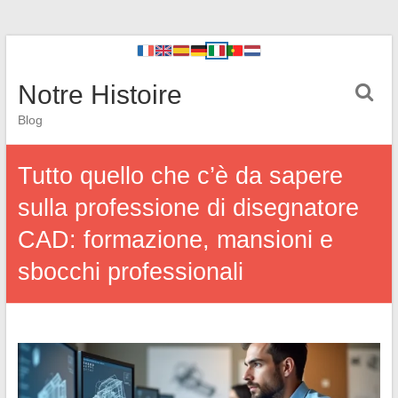
Notre Histoire
Blog
Tutto quello che c’è da sapere
sulla professione di disegnatore
CAD: formazione, mansioni e
sbocchi professionali