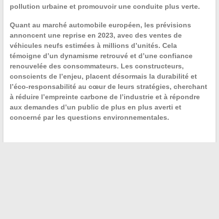
pollution
urbaine et promouvoir une conduite plus verte.
Quant au
marché automobile européen
, les prévisions
annoncent une reprise en 2023, avec des ventes de
véhicules neufs estimées à millions d’unités. Cela
témoigne d’un dynamisme retrouvé et d’une confiance
renouvelée des consommateurs. Les constructeurs,
conscients de l’enjeu, placent désormais la
durabilité et
l’éco-responsabilité
au cœur de leurs stratégies, cherchant
à réduire l’empreinte carbone de l’industrie et à répondre
aux demandes d’un public de plus en plus averti et
concerné par les questions environnementales.
←
Les mesures de célébrités : un regard sur la beauté et
le corps féminin
Minceur : comprendre le métabolisme pour perdre du
poids
→