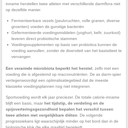
inname herstellen twee atleten met verschillende darmflora niet
op dezelfde manier.
Fermenteerbare vezels (peulvruchten, volle granen, diverse
groenten) voeden de gunstige bacteriën
Gefermenteerde voedingsmiddelen (yoghurt, kefir, zuurkool)
leveren direct probiotische stammen
Voedingssupplementen op basis van probiotica kunnen de
voeding aanvullen, zonder de diversiteit van het basisdieet te
vervangen
Een verarmde microbiota beperkt het herstel
, zelfs met een
voeding die is afgestemd op macronutriënten. De as darm-spier
vertegenwoordigt een optimalisatiegebied dat de meeste
klassieke voedingsplannen nog niet integreren.
Sportvoeding wordt elk jaar preciezer. De totale calorie-inname
blijft een basis, maar
het tijdstip, de verdeling en de
spijsverteringsgezondheid bepalen het verschil tussen
twee atleten met vergelijkbare diëten
. De volgende
progressiekans ligt waarschijnlijk minder op het bord dan in de
biologische klok die elke maaltijd begeleidt.