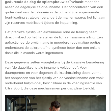
gedurende de dag de spieropbouw beïnvloedt
meer dan
alleen de dagelijkse calorie-inname. Het concentreren van een
groter deel van de calorieën in de ochtend (de zogenaamde
front-loading strategie) verandert de manier waarop het lichaam
zijn reserves mobiliseert tijdens de inspanning.
Het precieze tijdstip van eiwitinname rond de training heeft
direct invloed op het herstel en de lichaamssamenstelling. Een
gefractioneerde eiwitinname in meerdere regelmatige porties
ondersteunt de spierproteïne-synthese beter dan een enkele
dosis die ‘s avonds wordt ingenomen.
Deze gegevens zetten vraagtekens bij de klassieke benadering
van “de dagelijkse totale inname is voldoende”. Voor
duursporters en voor degenen die krachttraining doen, vormt
het aanpassen van het tijdstip van de voedselinname een vaak
onderbenut hulpmiddel, beschikbaar in de voedingssectie van
Ultra Sport, die deze mechanismen per discipline toelicht.