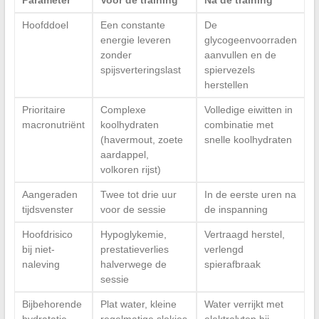
Parameter
Voor de training
Na de training
Hoofddoel
Een constante
De
energie leveren
glycogeenvoorraden
zonder
aanvullen en de
spijsverteringslast
spiervezels
herstellen
Prioritaire
Complexe
Volledige eiwitten in
macronutriënt
koolhydraten
combinatie met
(havermout, zoete
snelle koolhydraten
aardappel,
volkoren rijst)
Aangeraden
Twee tot drie uur
In de eerste uren na
tijdsvenster
voor de sessie
de inspanning
Hoofdrisico
Hypoglykemie,
Vertraagd herstel,
bij niet-
prestatieverlies
verlengd
naleving
halverwege de
spierafbraak
sessie
Bijbehorende
Plat water, kleine
Water verrijkt met