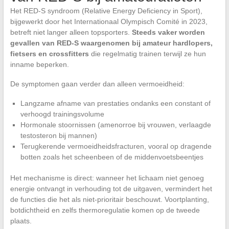
Het RED-S syndroom (Relative Energy Deficiency in Sport),
bijgewerkt door het Internationaal Olympisch Comité in 2023,
betreft niet langer alleen topsporters.
Steeds vaker worden
gevallen van RED-S waargenomen bij amateur hardlopers,
fietsers en crossfitters
die regelmatig trainen terwijl ze hun
inname beperken.
De symptomen gaan verder dan alleen vermoeidheid:
Langzame afname van prestaties ondanks een constant of
verhoogd trainingsvolume
Hormonale stoornissen (amenorroe bij vrouwen, verlaagde
testosteron bij mannen)
Terugkerende vermoeidheidsfracturen, vooral op dragende
botten zoals het scheenbeen of de middenvoetsbeentjes
Het mechanisme is direct: wanneer het lichaam niet genoeg
energie ontvangt in verhouding tot de uitgaven, vermindert het
de functies die het als niet-prioritair beschouwt. Voortplanting,
botdichtheid en zelfs thermoregulatie komen op de tweede
plaats.