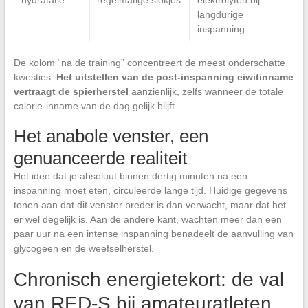
hydratatie
regelmatige slokjes
elektrolyten bij
langdurige
inspanning
De kolom “na de training” concentreert de meest onderschatte
kwesties.
Het uitstellen van de post-inspanning eiwitinname
vertraagt de spierherstel
aanzienlijk, zelfs wanneer de totale
calorie-inname van de dag gelijk blijft.
Het anabole venster, een
genuanceerde realiteit
Het idee dat je absoluut binnen dertig minuten na een
inspanning moet eten, circuleerde lange tijd. Huidige gegevens
tonen aan dat dit venster breder is dan verwacht, maar dat het
er wel degelijk is. Aan de andere kant, wachten meer dan een
paar uur na een intense inspanning benadeelt de aanvulling van
glycogeen en de weefselherstel.
Chronisch energietekort: de val
van RED-S bij amateuratleten