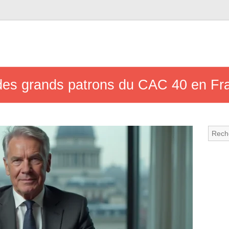
 des grands patrons du CAC 40 en Fr