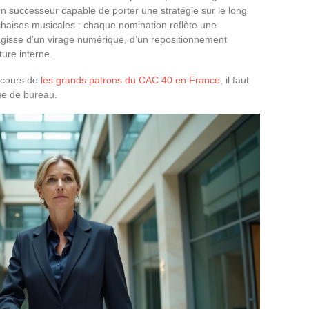
r un successeur capable de porter une stratégie sur le long
 chaises musicales : chaque nomination reflète une
s’agisse d’un virage numérique, d’un repositionnement
ure interne.
arcours de
les grands patrons du CAC 40 en France
, il faut
ue de bureau.