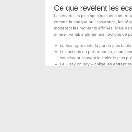
Ce que révèlent les éc
Les écarts les plus spectaculaires se trouv
comme la banque ou l’assurance, les régu
modèrent les montants affichés. Mais dans 
annuel, variable pluriannuel, actions de 
Le fixe représente la part la plus fai
Les actions de performance, soumises 
constituent souvent le levier le plus pu
Le « say on pay » oblige les entreprise
dirigeant et le salaire médian.
Le profil type du patron du CAC 40 reste
passé par l’État puis par plusieurs post
moule commence à se diversifier, mais
Les nouvelles exigences en matière de c
rémunérations et le renouvellement accél
prochaines nominations diront si le chang