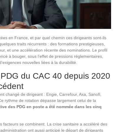
tées en France, et par quel chemin ces dirigeants sont-ils
uelques traits récurrents : des formations prestigieuses,
r, et une accélération récente des nominations. Le profil
é à bouger, sous l’effet de pressions réglementaires,
d’exigences nouvelles liées à la durabilité.
 PDG du CAC 40 depuis 2020
écédent
t changé de dirigeant : Engie, Carrefour, Axa, Sanofi,
Ce rythme de rotation dépasse largement celui de la
ative des PDG en poste a été nommée dans les cinq
s facteurs se combinent. La crise sanitaire a accéléré des
administration ont aussi anticipé le départ de dirigeants