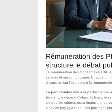
Rémunération des PD
structure le débat pu
La rémunération des dirigeants du CAC 40 r
salariés et opinion publique. Chaque print
discussion sur l’écart entre la rémunérat
La part variable liée à la performance 
totale.
Elle dépend d’objectifs financiers (
en plus, de critères extra-financiers. Le v
« say on pay ») a rendu ces packages plus