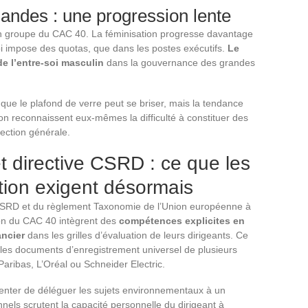
des : une progression lente
’un groupe du CAC 40. La féminisation progresse davantage
loi impose des quotas, que dans les postes exécutifs.
Le
de l’entre-soi masculin
dans la gouvernance des grandes
ue le plafond de verre peut se briser, mais la tendance
n reconnaissent eux-mêmes la difficulté à constituer des
rection générale.
directive CSRD : ce que les
ation exigent désormais
 CSRD et du règlement Taxonomie de l’Union européenne à
tion du CAC 40 intègrent des
compétences explicites en
ancier
dans les grilles d’évaluation de leurs dirigeants. Ce
les documents d’enregistrement universel de plusieurs
aribas, L’Oréal ou Schneider Electric.
enter de déléguer les sujets environnementaux à un
nnels scrutent la capacité personnelle du dirigeant à