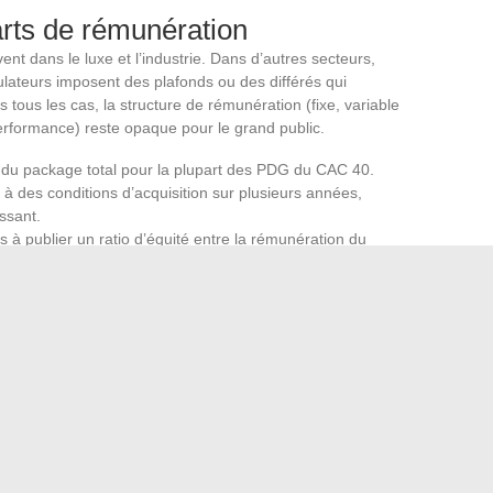
arts de rémunération
ent dans le luxe et l’industrie. Dans d’autres secteurs,
lateurs imposent des plafonds ou des différés qui
tous les cas, la structure de rémunération (fixe, variable
performance) reste opaque pour le grand public.
ble du package total pour la plupart des PDG du CAC 40.
à des conditions d’acquisition sur plusieurs années,
issant.
s à publier un ratio d’équité entre la rémunération du
 celui d’un homme formé dans une grande école parisienne,
es de direction dans le même groupe ou le même secteur.
Ce
 lentement.
ompétences ESG, la pression sur la transparence des
éré des mandats dessinent un paysage en transition. Les
ement est structurel ou cosmétique.