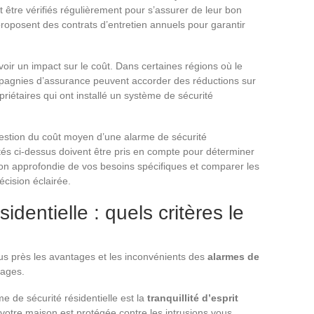
t être vérifiés régulièrement pour s’assurer de leur bon
proposent des contrats d’entretien annuels pour garantir
oir un impact sur le coût. Dans certaines régions où le
ompagnies d’assurance peuvent accorder des réductions sur
riétaires qui ont installé un système de sécurité
question du coût moyen d’une alarme de sécurité
cutés ci-dessus doivent être pris en compte pour déterminer
tion approfondie de vos besoins spécifiques et comparer les
écision éclairée.
dentielle : quels critères le
us près les avantages et les inconvénients des
alarmes de
tages.
e de sécurité résidentielle est la
tranquillité d’esprit
e votre maison est protégée contre les intrusions vous