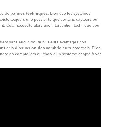
que de
pannes techniques
. Bien que les systèmes
xiste toujours une possibilité que certains capteurs ou
ent. Cela nécessite alors une intervention technique pour
frent sans aucun doute plusieurs avantages non
rit
et la
dissuasion des cambrioleurs
potentiels. Elles
prendre en compte lors du choix d’un système adapté à vos