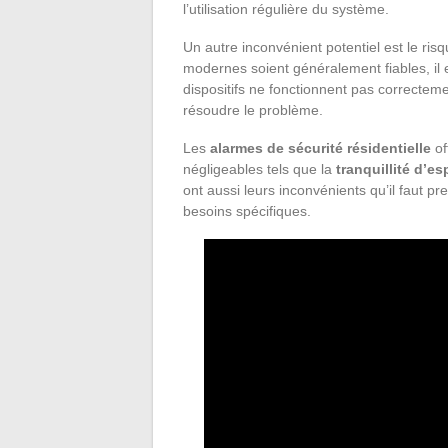
l’utilisation régulière du système.
Un autre inconvénient potentiel est le ris
modernes soient généralement fiables, il e
dispositifs ne fonctionnent pas correctem
résoudre le problème.
Les
alarmes de sécurité résidentielle
of
négligeables tels que la
tranquillité d’esp
ont aussi leurs inconvénients qu’il faut 
besoins spécifiques.