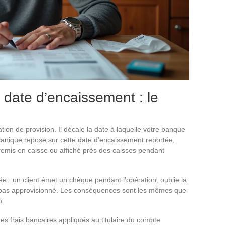
 date d’encaissement : le
tion de provision. Il décale la date à laquelle votre banque
canique repose sur cette date d’encaissement reportée,
emis en caisse ou affiché près des caisses pendant
e : un client émet un chèque pendant l’opération, oublie la
est pas approvisionné. Les conséquences sont les mêmes que
n.
s frais bancaires appliqués au titulaire du compte