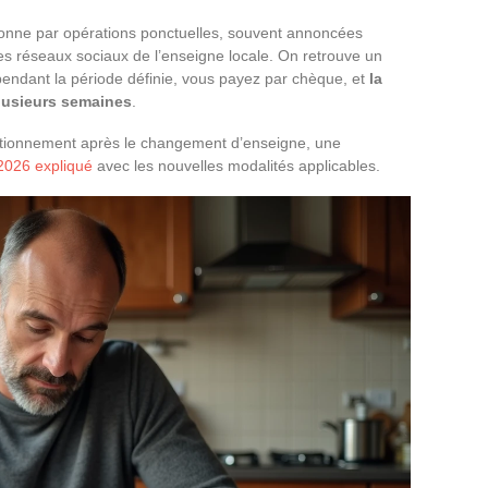
ctionne par opérations ponctuelles, souvent annoncées
es réseaux sociaux de l’enseigne locale. On retrouve un
 pendant la période définie, vous payez par chèque, et
la
lusieurs semaines
.
nctionnement après le changement d’enseigne, une
 2026 expliqué
avec les nouvelles modalités applicables.