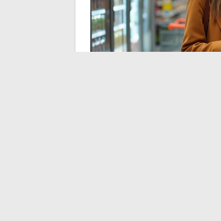
Chèque différé Cora 
Carrefour : quel dispo
Avec l’intégration à Carrefour, les anciens
paiement. D’un côté, l’opération chèque di
solutions de paiement fractionné liées 
conditions.
Le chèque différé reste le plus accessible 