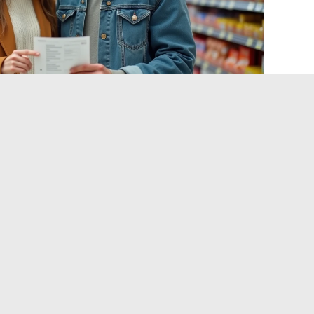
ou facilité de paiement
sitif choisir
 clients Cora se retrouvent face à deux types de facilités de
fféré classique, limitée dans le temps. De l’autre,
les
à la carte Carrefour
, disponibles toute l’année sous
: pas besoin de carte de fidélité spécifique ni de dossier de