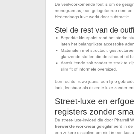
De veelvoorkomende fout is om de gesigne
monogramtas, een gelogoteerde riem en L
Hedendaags luxe werkt door subtractie.
Stel de rest van de out
Beperkte kleurpalet rond het sterke st
laten het belangrijkste accessoire ade
Materialen met structuur: gestructureer
glanzende stoffen die de silhouet uit 
Aansluitende snit zonder te strak te zi
slim fit of informele oversized.
Een rechte, ruwe jeans, een fijne gebrei
look, leesbaar als discrete luxe zonder eni
Street-luxe en erfgo
registers zonder sm
De street-luxe-invloed die door Pharrell W
herwerkte workwear
gelegitimeerd in de
een zekere discipline om niet in een kost