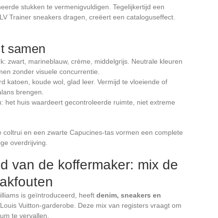
erde stukken te vermenigvuldigen. Tegelijkertijd een
V Trainer sneakers dragen, creëert een cataloguseffect.
fit samen
uk: zwart, marineblauw, crème, middelgrijs. Neutrale kleuren
men zonder visuele concurrentie.
d katoen, koude wol, glad leer. Vermijd te vloeiende of
balans brengen.
jn: het huis waardeert gecontroleerde ruimte, niet extreme
de coltrui en een zwarte Capucines-tas vormen een complete
ge overdrijving.
ed van de koffermaker: mix de
aakfouten
illiams is geïntroduceerd, heeft
denim, sneakers en
 Louis Vuitton-garderobe. Deze mix van registers vraagt om
uum te vervallen.