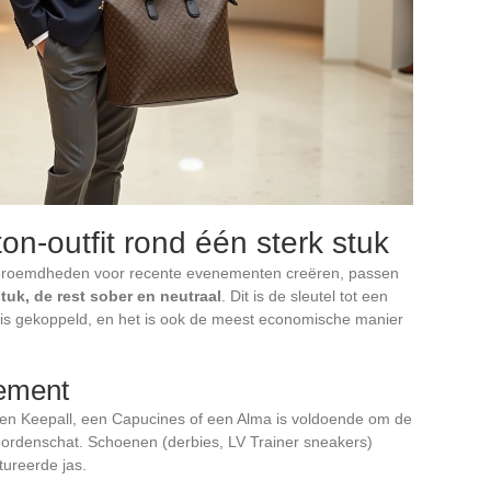
on-outfit rond één sterk stuk
n beroemdheden voor recente evenementen creëren, passen
tuk, de rest sober en neutraal
. Dit is de sleutel tot een
is gekoppeld, en het is ook de meest economische manier
lement
. Een Keepall, een Capucines of een Alma is voldoende om de
woordenschat. Schoenen (derbies, LV Trainer sneakers)
tureerde jas.