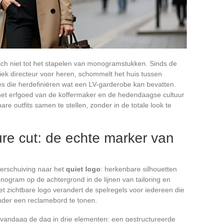
ich niet tot het stapelen van monogramstukken. Sinds de
tiek directeur voor heren, schommelt het huis tussen
ties die herdefiniëren wat een LV-garderobe kan bevatten.
het erfgoed van de koffermaker en de hedendaagse cultuur
re outfits samen te stellen, zonder in de totale look te
ure cut: de echte marker van
verschuiving naar het
quiet logo
: herkenbare silhouetten
nogram op de achtergrond in de lijnen van tailoring en
 zichtbare logo verandert de spelregels voor iedereen die
zonder een reclamebord te tonen.
n vandaag de dag in drie elementen: een gestructureerde