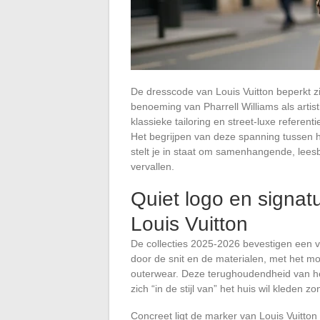
De dresscode van Louis Vuitton beperkt z
benoeming van Pharrell Williams als artis
klassieke tailoring en street-luxe referen
Het begrijpen van deze spanning tussen 
stelt je in staat om samenhangende, leesba
vervallen.
Quiet logo en signat
Louis Vuitton
De collecties 2025-2026 bevestigen een 
door de snit en de materialen, met het mo
outerwear. Deze terughoudendheid van het
zich “in de stijl van” het huis wil kleden 
Concreet ligt de marker van Louis Vuitto