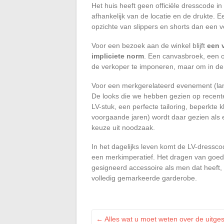
Het huis heeft geen officiële dresscode i
afhankelijk van de locatie en de drukte. 
opzichte van slippers en shorts dan een 
Voor een bezoek aan de winkel blijft
een 
impliciete norm
. Een canvasbroek, een o
de verkoper te imponeren, maar om in de 
Voor een merkgerelateerd evenement (lan
De looks die we hebben gezien op recente
LV-stuk, een perfecte tailoring, beperkte k
voorgaande jaren) wordt daar gezien als e
keuze uit noodzaak.
In het dagelijks leven komt de LV-dressc
een merkimperatief. Het dragen van goed
gesigneerd accessoire als men dat heeft,
volledig gemarkeerde garderobe.
←
Alles wat u moet weten over de uitge