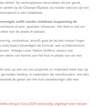
n de winkel. De verkoopteams beoordelen dit per geval,
Een winkel op de Champs-Élysées zal minder tolerant zijn ten
verkooppunt in een badplaats.
verzorgde outfit zonder zichtbare inspanning de
verhemd of polo, gesloten schoenen. Het doel is niet om
sfeer van de plaats te passen.
cering, modeshow, avond) gaat de lat een niveau hoger.
 rode lopers bevestigen de formule: een architectonisch
leuren. Vintage Louis Vuitton (koffers, tassen van
en teken van kennis van het huis in plaats van als een
ode neer op een eis van proportie en materiaal meer dan op
 gesneden kleding, in materialen die standhouden, met één
 vertaalt de geest van het huis nauwkeuriger dan een
stelde cheque Cora 2026 eenvoudig uitgelegd voor nieuwe