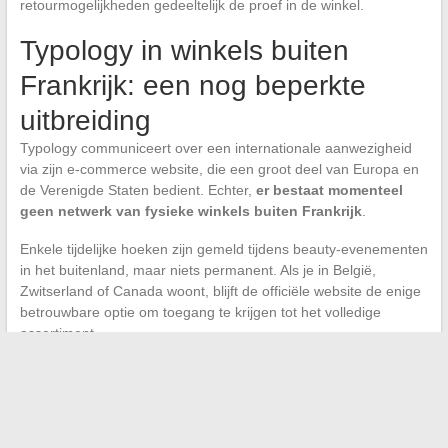
retourmogelijkheden gedeeltelijk de proef in de winkel.
Typology in winkels buiten
Frankrijk: een nog beperkte
uitbreiding
Typology communiceert over een internationale aanwezigheid
via zijn e-commerce website, die een groot deel van Europa en
de Verenigde Staten bedient. Echter,
er bestaat momenteel
geen netwerk van fysieke winkels buiten Frankrijk
.
Enkele tijdelijke hoeken zijn gemeld tijdens beauty-evenementen
in het buitenland, maar niets permanent. Als je in België,
Zwitserland of Canada woont, blijft de officiële website de enige
betrouwbare optie om toegang te krijgen tot het volledige
assortiment.
Het model van Typology blijft dat van een digitaal merk dat
fysieke retail gebruikt als etalage, niet als het belangrijkste
verkoopkanaal. Printemps Beauté in Parijs is een uitzondering,
en het merk heeft geen aankondiging gedaan voor een