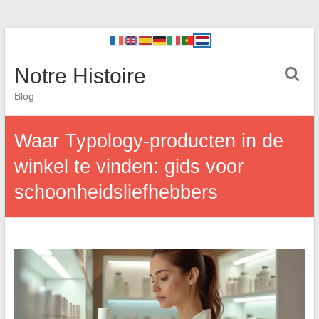
Notre Histoire
Blog
Waar Typology-producten in de
winkel te vinden: gids voor
schoonheidsliefhebbers